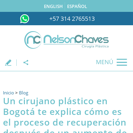
ENGLISH
ESPAÑOL
+57 314 2765513
MENÚ
.
Inicio
>
Blog
Un cirujano plástico en
Bogotá te explica cómo es
el proceso de recuperación
después de un aumento de