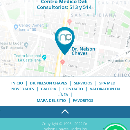
Centro Médico Dalí
Consultorios: 513 y 514
|
|
|
|
INICIO
DR. NELSON CHAVES
SERVICIOS
SPA MED
|
|
|
NOVEDADES
GALERÍA
CONTACTO
VALORACIÓN EN
|
LÍNEA
|
MAPA DEL SITIO
FAVORITOS
.
Copyright © 1996 - 2022 Dr.
.
Nelson Chaves. Todos los