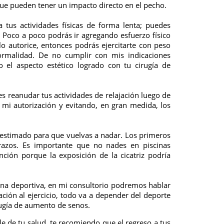
que pueden tener un impacto directo en el pecho.
 tus actividades físicas de forma lenta; puedes
Poco a poco podrás ir agregando esfuerzo físico
 lo autorice, entonces podrás ejercitarte con peso
normalidad. De no cumplir con mis indicaciones
 el aspecto estético logrado con tu cirugía de
es reanudar tus actividades de relajación luego de
o mi autorización y evitando, en gran medida, los
 estimado para que vuelvas a nadar. Los primeros
razos. Es importante que no nades en piscinas
ción porque la exposición de la cicatriz podría
plina deportiva, en mi consultorio podremos hablar
ción al ejercicio, todo va a depender del deporte
rugía de aumento de senos.
le de tu salud, te recomiendo que el regreso a tus