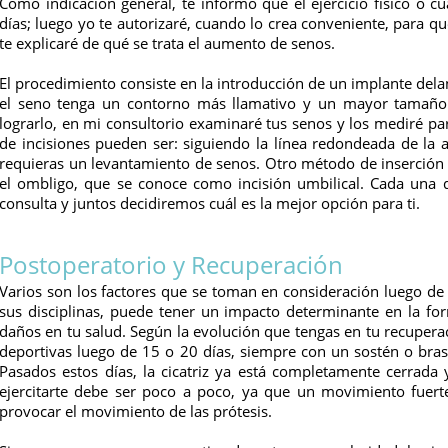
Como indicación general, te informo que el ejercicio físico o c
días; luego yo te autorizaré, cuando lo crea conveniente, para q
te explicaré de qué se trata el aumento de senos.
El procedimiento consiste en la introducción de un implante dela
el seno tenga un contorno más llamativo y un mayor tamaño p
lograrlo, en mi consultorio examinaré tus senos y los mediré par
de incisiones pueden ser: siguiendo la línea redondeada de la 
requieras un levantamiento de senos. Otro método de inserción d
el ombligo, que se conoce como incisión umbilical. Cada una d
consulta y juntos decidiremos cuál es la mejor opción para ti.
Postoperatorio y Recuperación
Varios son los factores que se toman en consideración luego de 
sus disciplinas, puede tener un impacto determinante en la form
daños en tu salud. Según la evolución que tengas en tu recuperac
deportivas luego de 15 o 20 días, siempre con un sostén o bras
Pasados estos días, la cicatriz ya está completamente cerrada
ejercitarte debe ser poco a poco, ya que un movimiento fuert
provocar el movimiento de las prótesis.