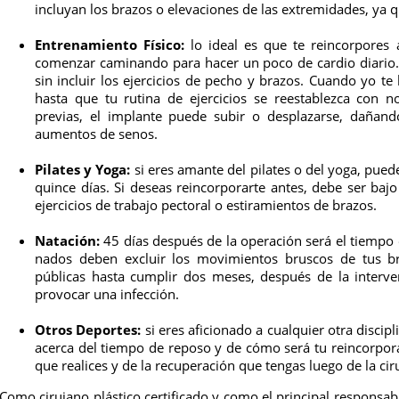
incluyan los brazos o elevaciones de las extremidades, ya 
Entrenamiento Físico:
lo ideal es que te reincorpores a
comenzar caminando para hacer un poco de cardio diario. 
sin incluir los ejercicios de pecho y brazos. Cuando yo te
hasta que tu rutina de ejercicios se reestablezca con 
previas, el implante puede subir o desplazarse, dañando
aumentos de senos.
Pilates y Yoga:
si eres amante del pilates o del yoga, pued
quince días. Si deseas reincorporarte antes, debe ser baj
ejercicios de trabajo pectoral o estiramientos de brazos.
Natación:
45 días después de la operación será el tiempo
nados deben excluir los movimientos bruscos de tus b
públicas hasta cumplir dos meses, después de la interven
provocar una infección.
Otros Deportes:
si eres aficionado a cualquier otra disci
acerca del tiempo de reposo y de cómo será tu reincorpora
que realices y de la recuperación que tengas luego de la ci
Como cirujano plástico certificado y como el principal responsab