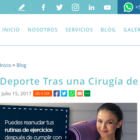
+
.
INICIO
NOSOTROS
SERVICIOS
BLOG
GALER
Inicio
>
Blog
Deporte Tras una Cirugía de
Julio 15, 2017
4.32
K