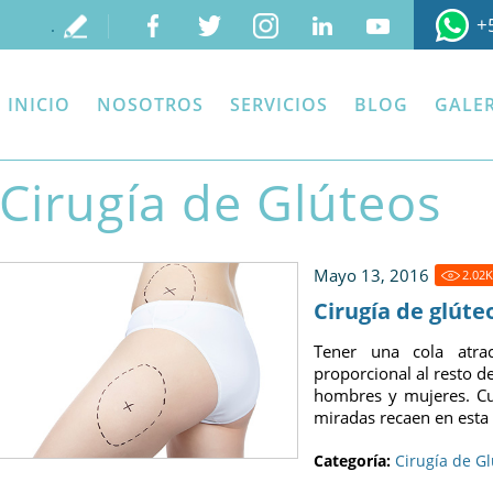
+
.
INICIO
NOSOTROS
SERVICIOS
BLOG
GALER
Cirugía de Glúteos
Mayo 13, 2016
2.02
K
Cirugía de glúte
Tener una cola atra
proporcional al resto d
hombres y mujeres. Cu
miradas recaen en esta 
Categoría:
Cirugía de G