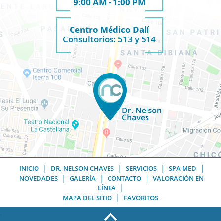
9:00 AM - 1:00 PM
Centro Médico Dalí
Consultorios: 513 y 514
|
|
|
|
INICIO
DR. NELSON CHAVES
SERVICIOS
SPA MED
|
|
|
NOVEDADES
GALERÍA
CONTACTO
VALORACIÓN EN
|
LÍNEA
|
MAPA DEL SITIO
FAVORITOS
.