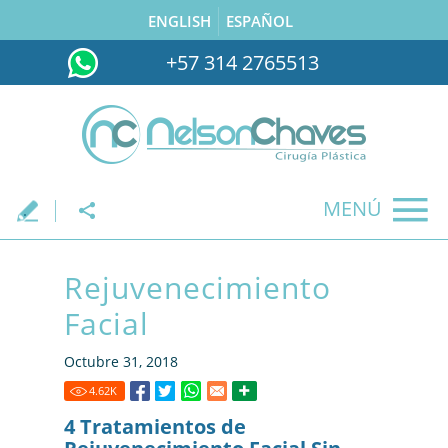
ENGLISH
ESPAÑOL
+57 314 2765513
MENÚ
.
Rejuvenecimiento
Facial
Octubre 31, 2018
4.62
K
4 Tratamientos de